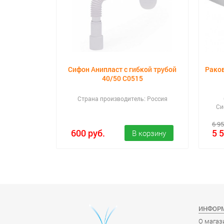
co 32743000
Сифон Анипласт с гибкой трубой
Рако
уша
40/50 С0515
 Германия
Страна производитель: Россия
Си
6 95
600 руб.
5 
ИНФОР
О магаз