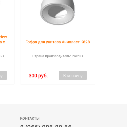
 New
а с
Гофра для унитаза Анипласт K828
Кре
ния
Страна производитель: Россия
Страна 
300 руб.
200 руб
КОНТАКТЫ